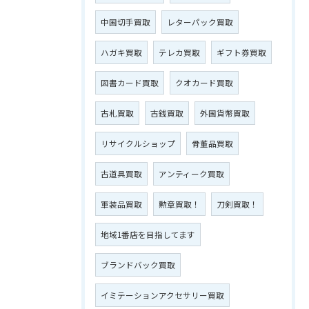
中国切手買取
レターパック買取
ハガキ買取
テレカ買取
ギフト券買取
図書カード買取
クオカード買取
古札買取
古銭買取
外国貨幣買取
リサイクルショップ
骨董品買取
古道具買取
アンティーク買取
軍装品買取
勲章買取！
刀剣買取！
地域1番店を目指してます
ブランドバック買取
イミテーションアクセサリー買取