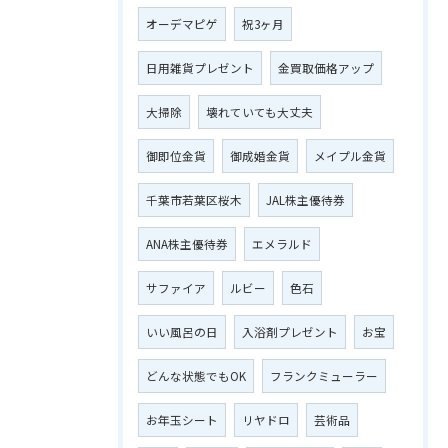
オーデマピゲ
祝3ヶ月
日用雑貨プレゼント
金買取価格アップ
大掃除
壊れていても大丈夫
御即位金貨
御成婚金貨
メイプル金貨
千葉市若葉区桜木
JAL株主優待券
ANA株主優待券
エメラルド
サファイア
ルビー
色石
いい風呂の日
入浴剤プレゼント
お宝
どんな状態でもOK
フランクミューラー
お年玉シート
リヤドロ
芸術品