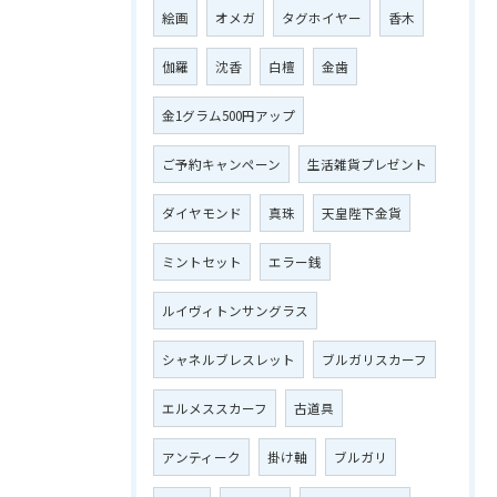
絵画
オメガ
タグホイヤー
香木
伽羅
沈香
白檀
金歯
金1グラム500円アップ
ご予約キャンペーン
生活雑貨プレゼント
ダイヤモンド
真珠
天皇陛下金貨
ミントセット
エラー銭
ルイヴィトンサングラス
シャネルブレスレット
ブルガリスカーフ
エルメススカーフ
古道具
アンティーク
掛け軸
ブルガリ