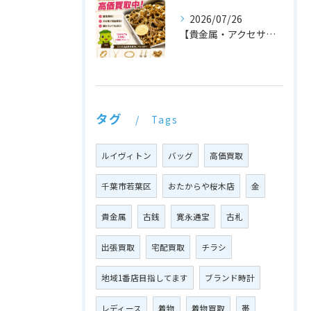
2026/07/26
【貴金属・アクセサリー 高価買取中！💍✨】
タグ
Tags
ルイヴィトン
バッグ
高価買取
千葉市若葉区
おたからや桜木店
金
貴金属
古銭
寛永通宝
古札
出張買取
宅配買取
チラシ
地域1番店目指してます
ブランド時計
レディース
着物
着物買取
帯