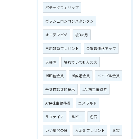
パテックフィリップ
ヴァシュロンコンスタンタン
オーデマピゲ
祝3ヶ月
日用雑貨プレゼント
金買取価格アップ
大掃除
壊れていても大丈夫
御即位金貨
御成婚金貨
メイプル金貨
千葉市若葉区桜木
JAL株主優待券
ANA株主優待券
エメラルド
サファイア
ルビー
色石
いい風呂の日
入浴剤プレゼント
お宝