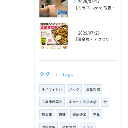
2026/07/27
【ミラブルzero 取扱店です！🚿✨】
2026/07/26
【貴金属・アクセサリー 高価買取中！💍✨】
タグ
Tags
ルイヴィトン
バッグ
高価買取
千葉市若葉区
おたからや桜木店
金
貴金属
古銭
寛永通宝
古札
出張買取
宅配買取
チラシ