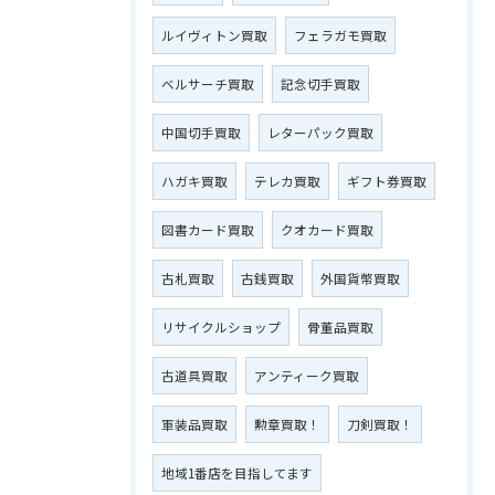
ルイヴィトン買取
フェラガモ買取
ベルサーチ買取
記念切手買取
中国切手買取
レターパック買取
ハガキ買取
テレカ買取
ギフト券買取
図書カード買取
クオカード買取
古札買取
古銭買取
外国貨幣買取
リサイクルショップ
骨董品買取
古道具買取
アンティーク買取
軍装品買取
勲章買取！
刀剣買取！
地域1番店を目指してます