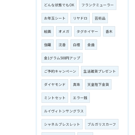
どんな状態でもOK
フランクミューラー
お年玉シート
リヤドロ
芸術品
絵画
オメガ
タグホイヤー
香木
伽羅
沈香
白檀
金歯
金1グラム500円アップ
ご予約キャンペーン
生活雑貨プレゼント
ダイヤモンド
真珠
天皇陛下金貨
ミントセット
エラー銭
ルイヴィトンサングラス
シャネルブレスレット
ブルガリスカーフ