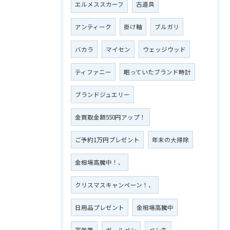
エルメススカーフ
古道具
アンティーク
掛け軸
ブルガリ
バカラ
マイセン
ウェッジウッド
ティファニー
眠っていたブランド時計
ブランドジュエリー
金買取金額550円アップ！
ご予約1万円プレゼント
年末の大掃除
金相場高騰中！、
クリスマスキャンペーン！、
日用品プレゼント
金相場高騰中
万年筆
ボールペン
ペン先