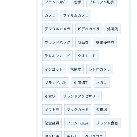
ブランド財布
切手
プレミアム切手
カメラ
フィルムカメラ
デジタルカメラ
ビデオカメラ
外国銭
ブランドバック
商品券
株主優待券
テレホンカード
クオカード
インゴット
税制度
レトロカメラ
ブランド小物
中国切手
ハガキ
年賀状
ブランドアクセサリー
ギフト券
マックカード
金相場
記念硬貨
ブランド文具
ブランド食器
収入印紙
テレカ
クリスマス