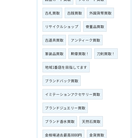
古札買取
古銭買取
外国貨幣買取
リサイクルショップ
骨董品買取
古道具買取
アンティーク買取
軍装品買取
勲章買取！
刀剣買取！
地域1番店を目指してます
ブランドバック買取
イミテーションアクセサリー買取
ブランドジュエリー買取
ブランド香水買取
天然石買取
金相場過去最高8880円
金貨買取