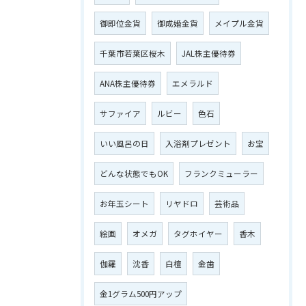
御即位金貨
御成婚金貨
メイプル金貨
千葉市若葉区桜木
JAL株主優待券
ANA株主優待券
エメラルド
サファイア
ルビー
色石
いい風呂の日
入浴剤プレゼント
お宝
どんな状態でもOK
フランクミューラー
お年玉シート
リヤドロ
芸術品
絵画
オメガ
タグホイヤー
香木
伽羅
沈香
白檀
金歯
金1グラム500円アップ