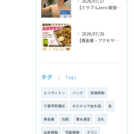
2026/07/27
【ミラブルzero 取扱店です！🚿✨】
2026/07/26
【貴金属・アクセサリー 高価買取中！💍✨】
タグ
Tags
ルイヴィトン
バッグ
高価買取
千葉市若葉区
おたからや桜木店
金
貴金属
古銭
寛永通宝
古札
出張買取
宅配買取
チラシ