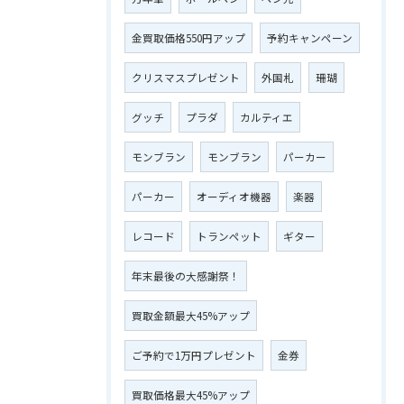
金買取価格550円アップ
予約キャンペーン
クリスマスプレゼント
外国札
珊瑚
グッチ
プラダ
カルティエ
モンブラン
モンブラン
パーカー
パーカー
オーディオ機器
楽器
レコード
トランペット
ギター
年末最後の大感謝祭！
買取金額最大45%アップ
ご予約で1万円プレゼント
金券
買取価格最大45%アップ