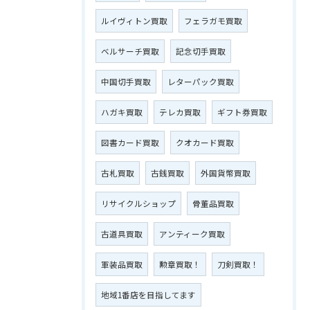
ルイヴィトン買取
フェラガモ買取
ベルサーチ買取
記念切手買取
中国切手買取
レターパック買取
ハガキ買取
テレカ買取
ギフト券買取
図書カード買取
クオカード買取
古札買取
古銭買取
外国貨幣買取
リサイクルショップ
骨董品買取
古道具買取
アンティーク買取
軍装品買取
勲章買取！
刀剣買取！
地域1番店を目指してます