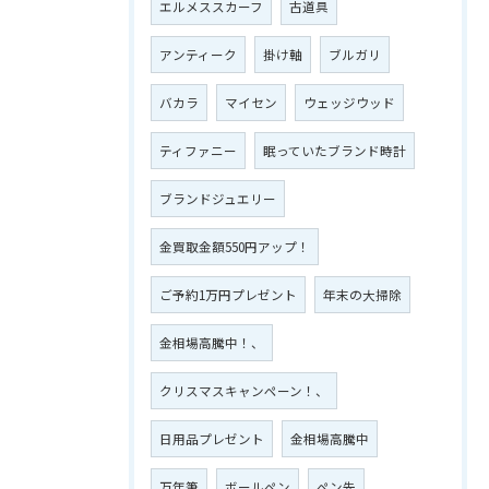
エルメススカーフ
古道具
アンティーク
掛け軸
ブルガリ
バカラ
マイセン
ウェッジウッド
ティファニー
眠っていたブランド時計
ブランドジュエリー
金買取金額550円アップ！
ご予約1万円プレゼント
年末の大掃除
金相場高騰中！、
クリスマスキャンペーン！、
日用品プレゼント
金相場高騰中
万年筆
ボールペン
ペン先