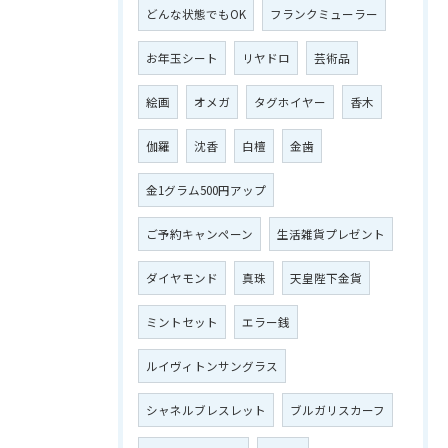
どんな状態でもOK
フランクミューラー
お年玉シート
リヤドロ
芸術品
絵画
オメガ
タグホイヤー
香木
伽羅
沈香
白檀
金歯
金1グラム500円アップ
ご予約キャンペーン
生活雑貨プレゼント
ダイヤモンド
真珠
天皇陛下金貨
ミントセット
エラー銭
ルイヴィトンサングラス
シャネルブレスレット
ブルガリスカーフ