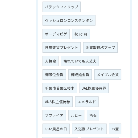
パテックフィリップ
ヴァシュロンコンスタンタン
オーデマピゲ
祝3ヶ月
日用雑貨プレゼント
金買取価格アップ
大掃除
壊れていても大丈夫
御即位金貨
御成婚金貨
メイプル金貨
千葉市若葉区桜木
JAL株主優待券
ANA株主優待券
エメラルド
サファイア
ルビー
色石
いい風呂の日
入浴剤プレゼント
お宝