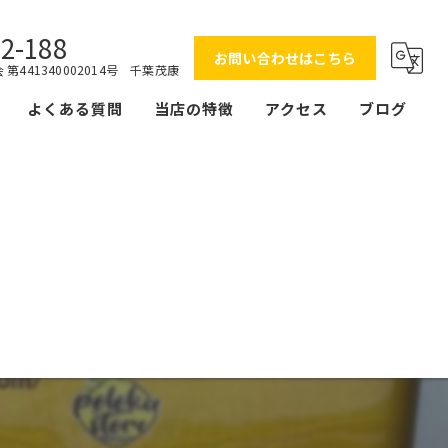
2-188
お問い合わせはこちら
第441340002014号 千葉茂康
よくある質問
当店の特徴
アクセス
ブログ
金
ブランド
時計
査定
出張