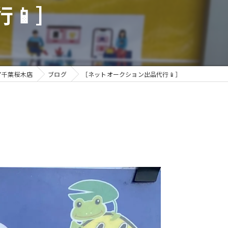
📱］
ア千葉桜木店
ブログ
［ネットオークション出品代行📱］